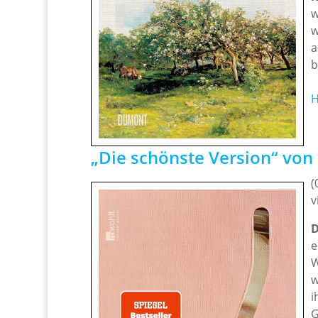
w
w
a
b
H
„Die schönste Version“ vo
(
v
D
e
W
w
i
G