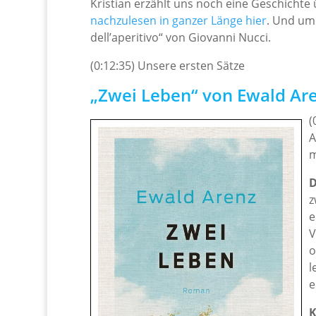
Kristian erzählt uns noch eine Geschichte 
nachzulesen in ganzer Länge hier
. Und um d
dell’aperitivo“ von Giovanni Nucci.
(0:12:35) Unsere ersten Sätze
„Zwei Leben“ von Ewald Ar
(
A
m
D
z
e
V
o
l
e
K