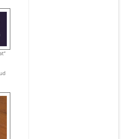
at“
aud