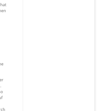
 hat
hen
ne
er
.
so
uf
rch