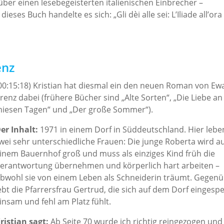
über einen lesebegeisterten italienischen Einbrecher –
ieses Buch handelte es sich: „Gli dèi alle sei: L’Iliade all’ora
enz
00:15:18) Kristian hat diesmal ein den neuen Roman von Ew
renz dabei (frühere Bücher sind „Alte Sorten“, „Die Liebe an
iesen Tagen“ und „Der große Sommer“).
er Inhalt:
1971 in einem Dorf in Süddeutschland. Hier lebe
wei sehr unterschiedliche Frauen: Die junge Roberta wird a
inem Bauernhof groß und muss als einziges Kind früh die
erantwortung übernehmen und körperlich hart arbeiten –
bwohl sie von einem Leben als Schneiderin träumt. Gegen
ebt die Pfarrersfrau Gertrud, die sich auf dem Dorf eingespe
insam und fehl am Platz fühlt.
ristian sagt:
Ab Seite 70 wurde ich richtig reingezogen und