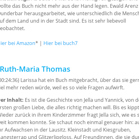
ollte das Buch nicht mehr aus der Hand legen. Ewald Arenz
underbar herausgearbeitet, wie unterschiedlich die Mensc
uf dem Land und in der Stadt sind. Es ist sehr liebevoll
eobachtet.
ier bei Amazon
* |
Hier bei buch7
n Ruth-Maria Thomas
00:24:36) Larissa hat ein Buch mitgebracht, über das sie ger
iel mehr reden würde, weil es so viele Fragen aufwirft.
er Inhalt:
Es ist die Geschichte von Jella und Yannick, von d
rsten großen Liebe, die alles richtig machen will. Bis es kippt
ieder zurück in ihrem Kinderzimmer fragt Jella sich, wie es 
eit kommen konnte. Sie schaut noch einmal genauer hin: a
hr Aufwachsen in der Lausitz. Kleinstadt und Kiesgruben,
angsterrap und Glitzerlipgloss. Auf Freundinnen, die sie du