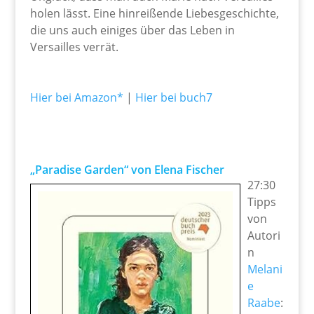
holen lässt. Eine hinreißende Liebesgeschichte,
die uns auch einiges über das Leben in
Versailles verrät.
Hier bei Amazon*
|
Hier bei buch7
„Paradise Garden“ von Elena Fischer
27:30
Tipps
von
Autori
n
Melani
e
Raabe
: