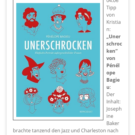
04:06
Tipp
von
Kristia
n:
„Uner
schroc
ken“
von
Pénél
ope
Bagie
u
:
Der
Inhalt:
Joseph
ine
Baker
brachte tanzend den Jazz und Charleston nach