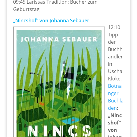
09:45 Larissas Tradition: Bücher zum
Geburtstag
„Nincshof“ von Johanna Sebauer
12:10
Tipp
der
Buchh
ändler
in
Uscha
Kloke,
Botna
nger
Buchla
den
:
„Ninc
shof“
von